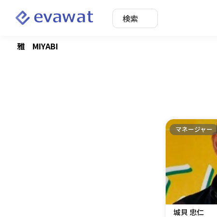
検索
雅 MIYABI
マネージャー
城貝 忠仁