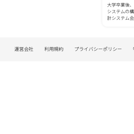
大学卒業後、
システムの構
計システム会
入コンサルテ
ポート部門の
在、エヴァワ
理・コミュニ
運営会社
利用規約
プライバシーポリシー
スを提供する
ベントの企画
営、コミュニ
し、そこから
サービスの機能に
ン】開く扉の
た世界が広が
とするワール
や夢を応援し
た個々が、深
っている。そ
一人ひとりの
れ、自分事と