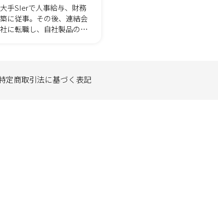
大手SIerで人事給与、財務
築に従事。その後、連結会
社に転職し、自社製品の導
ィングおよびカスタマーサ
マネジメントを行った。 現
ットを創業し、イベント管
ティ管理のクラウドサービ
特定商取引法に基づく表記
かたわら、日本文化体験イ
運営を行い、イベント運
ティ運営をリアルに実施
得られる気づきをクラウド
繋げている。 【ビジョ
先には、共感と寛容に満ち
っている。それは私が理想
ドで、人々がお互いの思い
合う場所だ。主体性を持っ
く自分を理解し、尊重しあ
こでは量や比較ではなく、
存在そのものが重要視さ
いう視点から、各々が積極