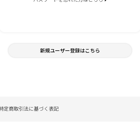
新規ユーザー登録はこちら
特定商取引法に基づく表記