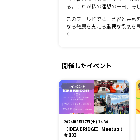
る。これが私の理想の一日、そ
このワールドでは、寛容と共感
なる発展を支える重要な役割を
く。
開催したイベント
ベント
終了
イベント
終了
6月13日(月) 17:30
2024年8月17日(土) 14:30
ープンテラス vol.9 膳
【IDEA BRIDGE】Meetup！
きめき坂「平野学区で
＃003