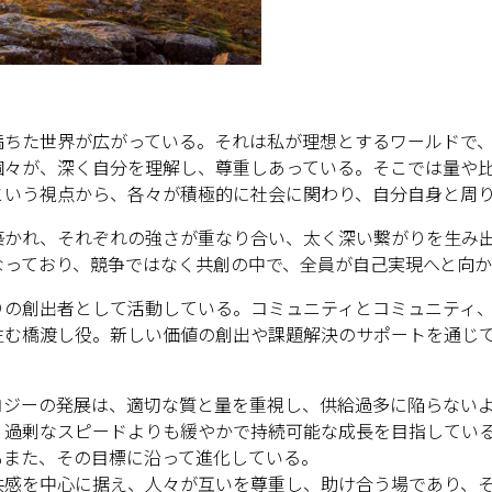
満ちた世界が広がっている。それは私が理想とするワールドで
個々が、深く自分を理解し、尊重しあっている。そこでは量や
という視点から、各々が積極的に社会に関わり、自分自身と周
築かれ、それぞれの強さが重なり合い、太く深い繋がりを生み
なっており、競争ではなく共創の中で、全員が自己実現へと向か
りの創出者として活動している。コミュニティとコミュニティ
生む橋渡し役。新しい価値の創出や課題解決のサポートを通じ
ロジーの発展は、適切な質と量を重視し、供給過多に陥らない
、過剰なスピードよりも緩やかで持続可能な成長を目指してい
もまた、その目標に沿って進化している。
共感を中心に据え、人々が互いを尊重し、助け合う場であり、