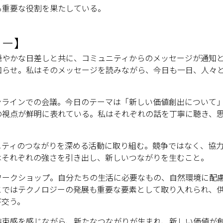
る重要な役割を果たしている。
リー】
穏やかな日差しと共に、コミュニティからのメッセージが通知
知らせ。私はそのメッセージを読みながら、今日も一日、人々
ンラインでの会議。今日のテーマは「新しい価値創出について
の視点が鮮明に表れている。私はそれぞれの話を丁寧に聴き、
ニティのつながりを深める活動に取り組む。競争ではなく、協
はそれぞれの強さを引き出し、新しいつながりを生むこと。
ワークショップ。自分たちの生活に必要なもの、自然環境に配
こではテクノロジーの発展も重要な要素として取り入れられ、
び交う。
結束感を感じながら、新たなつながりが生まれ、新しい価値が