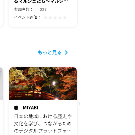
るマルシェたち～マルシェ
の『緩やかな繋り』 を
出店申し込みフォーム
るための試み」
参加者数：
227
参加者数：
★★★★★
★★★
イベント評価：
イベント評価：
もっと見る
雅 MIYABI
相続対策研究会
日本の地域における歴史や
相続対策研究会は，
文化を学び、つながるため
士，税理士，司法書
のデジタルプラットフォー
動産鑑定士，不動産