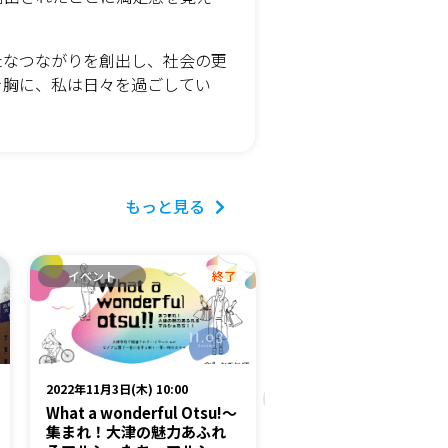
たなつながりを創出し、社会の更
を胸に、私は日々を過ごしてい
もっと見る
イベント
終了
イベント
2022年11月3日(木) 10:00
2022年6月13日(月) 17:30
What a wonderful Otsu!～
OLLオープンテラス vol.
集まれ！大津の魅力あふれ
所ときめき坂「平野学