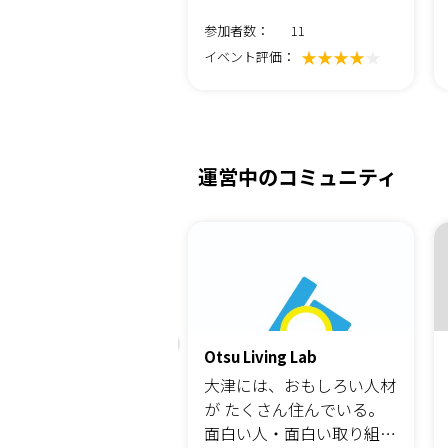
緩やかな繋り』 をつく
めの試み」
数：
参加者数：
11
★★★★★
★★★★
★
ト評価：
イベント評価：
運営中のコミュニティ
対策研究会
Otsu Living Lab
対策研究会は，弁護
大津には、おもしろい人材
税理士，司法書士，不
が たくさん住んでいる。
鑑定士，不動産コンサ
面白い人・面白い取り組み