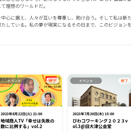
して理想のワールドだ。
を中心に据え、人々が互いを尊重し、助け合う。そして私は新
果たしている。私の夢が現実になるその日まで、このビジョン
イベント
終了
イベント
終了
2023年8月22日(火) 21:00
2023年7月20日(木) 15:00
地域商人TV「幸せは失敗の
びわコワーキング２０２３v
数に比例する」vol.2
ol.3@旧大津公会堂