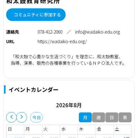
和太鼓教育研究所
コミュニティに参加する
連絡先
078-412-2060 ／ info@wadaiko-edu.org
URL
https://wadaiko-edu.org/
「和太鼓で心豊かな生活づくり」を理念に、和太鼓教室、
指導、演奏、販売の各種事業を行っているＮＰＯ法人です。
イベントカレンダー
2026年8月
月
週
日
表
今日
日
月
火
水
木
金
土