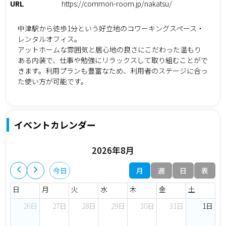
URL
https://common-room.jp/nakatsu/
中津駅から徒歩1分という好立地のコワーキングスペース・
レンタルオフィス。
アットホームな雰囲気と居心地の良さにこだわった温もり
ある内装で、仕事や勉強にリラックスして取り組むことがで
きます。利用プランも豊富なため、利用者のステージに合っ
た使い方が可能です。
イベントカレンダー
2026年8月
月
週
日
表
今日
日
月
火
水
木
金
土
26日
27日
28日
29日
30日
31日
1日