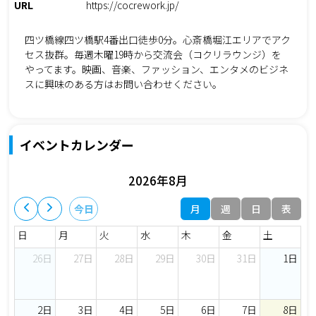
URL
https://cocrework.jp/
四ツ橋線四ツ橋駅4番出口徒歩0分。心斎橋堀江エリアでアク
セス抜群。毎週木曜19時から交流会（コクリラウンジ）を
やってます。映画、音楽、ファッション、エンタメのビジネ
スに興味のある方はお問い合わせください。
イベントカレンダー
2026年8月
月
週
日
表
今日
日
月
火
水
木
金
土
26日
27日
28日
29日
30日
31日
1日
2日
3日
4日
5日
6日
7日
8日