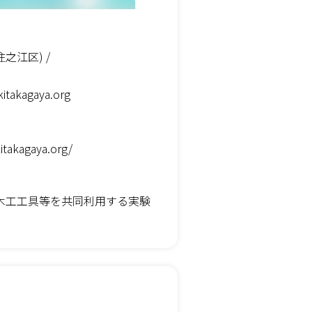
之江区) /
itakagaya.org
kitakagaya.org/
木工工具等を共同利用する実験