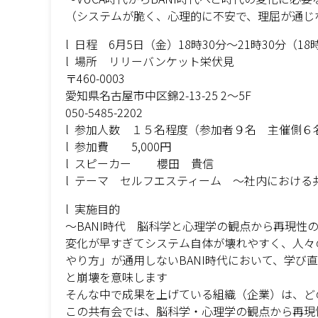
（システムが脆く、心理的に不安で、理屈が通じ
l 日程 6月5日（金）18時30分〜21時30分（18
l 場所 リリーバンケット栄伏見
〒460-0003
愛知県名古屋市中区錦2-13-25 2～5F
050-5485-2202
l 参加人数 １５名程度（参加者９名 主催側６
l 参加費 5,000円
l スピーカー 櫻田 貴信
l テーマ セルフエスティーム 〜社内におけ
l 実施目的
〜BANI時代 脳科学と心理学の観点から再現性
変化が早すぎてシステム自体が壊れやすく、人々
やり方」が通用しないBANI時代において、学び
と崩壊を意味します
そんな中で成果を上げている組織（企業）は、ど
この共有会では、脳科学・心理学の観点から再現