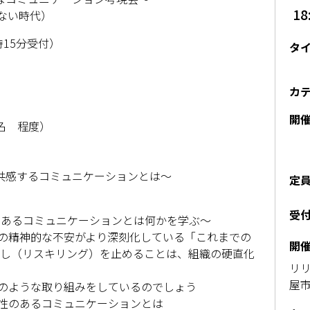
18
ない時代）
時15分受付）
タ
カ
開
名 程度）
る共感するコミュニケーションとは〜
定
受
のあるコミュニケーションとは何かを学ぶ〜
の精神的な不安がより深刻化している「これまでの
開
直し（リスキリング）を止めることは、組織の硬直化
リリ
屋市
のような取り組み​をしているのでしょう
性のあるコミュニ​ケーションとは