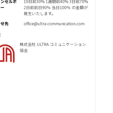
ャンセルポ
10日前30% 1週間前40% 3日前70%
シー
2日前前日90％ 当日100％ の金額が
発生いたします。
合せ先
office@ultra-communication.com
催
株式会社 ULTRA コミュニケーション
協会