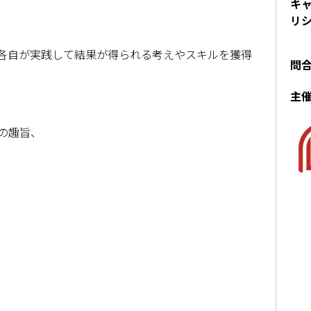
キ
リ
各自が実践して結果が得られる考えやスキルを獲得
問
主
趣旨、