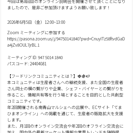
今回は第8回目のオンライン説明会を開催させて頂くことになり
ましたので、是非ご参加頂けますようお願い致します！
2026年6月5日（金）12:00~13:00
Zoom ミーティングに参加する
https://pasona.zoom.us/j/94750141840?pwd=CnuyITz58ftvdGaD
a4jZv8OUL7jrBL.1
ミーティング ID: 947 5014 1840
パスコード: 24404081
【フードリンクコミュニティとは？】🍓🍇🍉
本コミュニティは生産者さんへの継続支援、また全国の生産者
さん同士の横の繋がりや企業、シェフ・バイヤーとの繋がりを
作ること、情報共有等を行う場とすることを目的とした共創型
コミュニティです。
年2回開催される南青山マルシェへの出展や、ECサイト「てま
ひまオンライン」への掲載を通じて、生産者の販路拡大を支援
します。
また、月1回のオンライン交流会や年2回のオフライン交流会に
加え、国内外の最新マーケット情報や業界トレンドを随時提