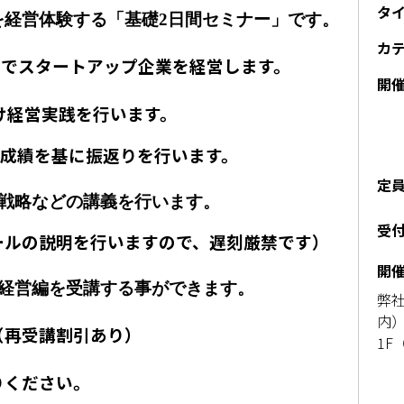
タ
を経営体験する「基礎2日間セミナー」です。
カ
万円でスタートアップ企業を経営します。
開
け経営実践を行います。
営成績を基に振返りを行います。
定
グ戦略などの講義を行います。
受
ルールの説明を行いますので、遅刻厳禁です）
開
続経営編を受講する事ができます。
弊社
内）
（再受講割引あり）
1F
りください。