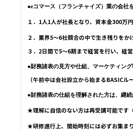
●eコマース（フランチャイズ）
業の会社
１．1人1人が社長となり、資本金300
２．業界5～6社競合の中で生き残りをか
３．2日間で5～6期まで経営を行い、経
●財務諸表の見方や仕組、マーケティン
（午前中は会社設立から始まるBASIC
●財務諸表の仕組を理解された方は、継
★理解に自信のない方は再受講可能です
★研修進行上、開始時刻には必ずお集ま