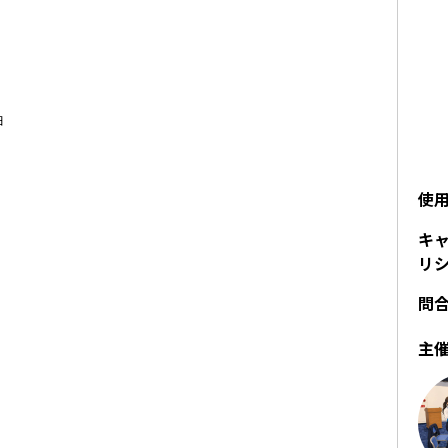
ョ
使
キ
リ
問
主