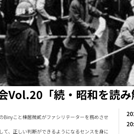
Vol.20「続・昭和を読
20
Binyこと棟居微貳がファシリテーターを務めさせ
20
して、正しい判断ができるようになるセンスを身に