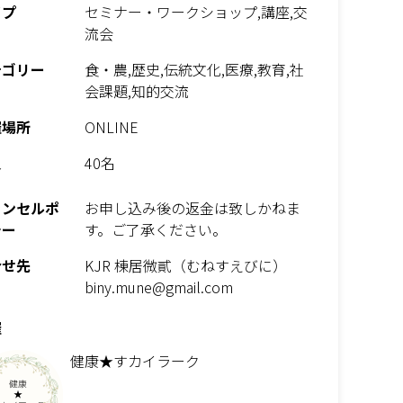
イプ
セミナー・ワークショップ,講座,交
流会
テゴリー
食・農,歴史,伝統文化,医療,教育,社
会課題,知的交流
催場所
ONLINE
員
40名
ャンセルポ
お申し込み後の返金は致しかねま
シー
す。ご了承ください。
合せ先
KJR 棟居微貳（むねすえびに）
biny.mune@gmail.com
催
健康★すカイラーク