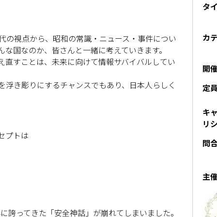
タ
カ
現代の視点から、昭和の常識・ニュース・事件につい
んな国なのか、皆さんと一緒に考えていきます。
え直すことは、未来に向けて情報サバイバルしてい
開
を浮き彫りにするチャンスでもあり、日本人らしく
定
キ
リ
セプトは
問
主
。
界に誇ってきた「安全神話」が崩れてしまいました。