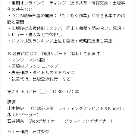
・定期オンラインミーティング：進捗共有・情報交換・出版事
例の共有など
・ZOOM執筆部屋の開設：「もくもく作業」ができる集中の時
間と空間
・出版後の応援体制：メンバー同士で書籍を読み合い、感想・
レビュー・購入などで後押し
・ジャンル別ランキング上位を目指す戦略的連携も実施
🎯 必要に応じて、個別サポート（有料）も計画中
・マンツーマン相談
・原稿のブラッシュアップ
・表紙作成・タイトルのアドバイス
・執筆代行、出版登録代行 など
第2回 6月21日（土）10：30～12：00
講師
山本博史 （公認心理師 ライティングセラピスト＆Kindle出
版ナビゲーター）
石井梨奈 (Webデザイナー グラフィックデザイナー）
バナー作成 石井梨奈