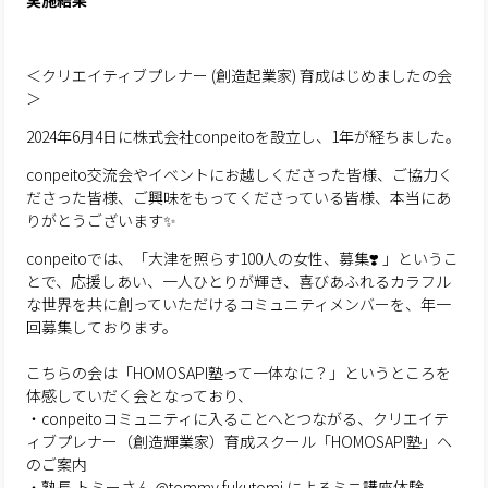
実施結果
＜クリエイティブプレナー (創造起業家) 育成はじめましたの会
＞
2024年6月4日に株式会社conpeitoを設立し、1年が経ちました。
conpeito交流会やイベントにお越しくださった皆様、ご協力く
ださった皆様、ご興味をもってくださっている皆様、本当にあ
りがとうございます✨
conpeitoでは、「大津を照らす100人の女性、募集❣️ 」というこ
とで、応援しあい、一人ひとりが輝き、喜びあふれるカラフル
な世界を共に創っていただけるコミュニティメンバーを、年一
回募集しております。
こちらの会は「HOMOSAPI塾って一体なに？」というところを
体感していだく会となっており、
・conpeitoコミュニティに入ることへとつながる、クリエイテ
ィブプレナー（創造輝業家）育成スクール「HOMOSAPI塾」へ
のご案内
・塾長 トミーさん @tommy.fukutomi によるミニ講座体験