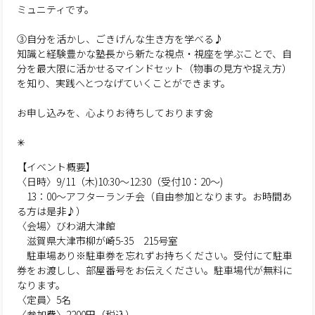
ミュニティです。
③自分を活かし、ごきげんな生き方を学べる♪
知識と経験豊かな塾長から新たな視点・視座を学ぶことで、自
分を最大限に活かせるマインドセット（物事の見方や捉え方）
を知り、実践へとつなげていくことができます。
お申し込みを、心よりお待ちしております🌼
✳︎
【イベント概要】
〈日時〉9/11（木)10:30〜12:30（受付10：20〜)
13：00～アフターランチ会（自由参加となります。お時間あ
る方は是非♪）
〈会場〉びわ湖大津館
滋賀県大津市柳が崎5-35 215号室
駐車場あり※駐車券を忘れずお持ちください。受付にて駐車
券をお渡しし、部屋番号をお伝えください。駐車場代が無料に
なります。
〈定員〉5名
〈参加費〉2200円（税込）