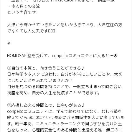
・少人数での交流
という内容です。
大津から輝かせていきたいと想いからきており、大津在住の方
でなくても大丈夫です🙆‍♀️✨
✳︎
HOMOSAPI塾を受けて、conpeitoコミュニティに入ると…🌟
①自分の本質と、向き合うことができる♪
日々時間やタスクに追われ、自分が本当にしたいことや、大切
にしたいことを忘れていませんか？
自分を見つめる時間を持つことで、一度立ち止まって向き合い
視座を高め、自分の人生を見渡すことができます。
②応援しあえる仲間との、出会いがある♪
conpeitoコミュニティは、学んで終わりではなく、むしろ塾を
終えてから5年10年という長期に渡る関係性を大切に考えていま
す。約半年間、コミュニティラーニングで同じ学びを受けた土
台をもった、心理的安全性のある仲間と出逢える唯一無二のコ