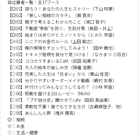
🔳出展者一覧：全17ブース
【◎01】語ろう！あなたの人生ヒストリー（下山 咲夢）
【◎02】「新しい相続のカタチ」（巽 良友）
【◎03】親子で考えるこれからのこと（湯口 智子）
【◎04】不動産“争族”を防ぐ、生前対策（長田・井上）
【◎05】始まりはありがとうノートから（とみた 早苗）
【☆01】シニアのお金のルール（上田 剛之）
【☆02】親の保険をチェックしてみよう！（田中 勝也）
【☆03】トキメク銘柄を自分で見つける！（なかまつ 小百合）
【◇01】ココカラすまいるCafé（前田 裕美子）
【◇02】大人の絵本の愉しみ方（降幡 浩康）
【◇03】充実した人生は「住まい」から（青山 佳澄）
【◇04】分かりやすいオーダーメイド動画（嶋村 友章）
【◇05】片付けってみんなどうしてるの？（小林 早苗）
【◇06】感動を届ける2分ムービー（Michi）
【◇07】「プチ自分史」聞かせてcafe（田和 真由美）
【◇08】柔軟性不要！誰でもできるヨガ（古嶋麻理子、他）
【◇09】あんしん火葬（増井 康高）
◎：相続
☆：お金
◇：生活・健康