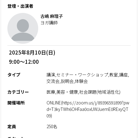
登壇・出演者
古嶋 麻理子
ヨガ講師
2025年8月10日(日)
9:00～12:00
タイプ
講演,セミナー・ワークショップ,教室,講座,
交流会,説明会,体験会
カテゴリー
医療,美容・健康,社会課題(地域活性化)
開催場所
ONLINE(https://zoom.us/j/89396591899?pw
d=T3kyTWh6OHFaa0oxUWJuemE0RExyQT
09)
定員
250名