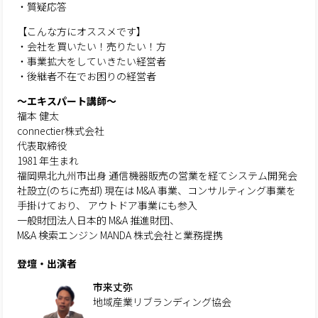
・質疑応答
【こんな方にオススメです】
・会社を買いたい！売りたい！方
・事業拡大をしていきたい経営者
・後継者不在でお困りの経営者
〜エキスパート講師〜
福本 健太
connectier株式会社
代表取締役
1981 年生まれ
福岡県北九州市出身 通信機器販売の営業を経てシステム開発会
社設立(のちに売却) 現在は M&A 事業、コンサルティング事業を
手掛けており、 アウトドア事業にも参入
一般財団法人日本的 M&A 推進財団、
M&A 検索エンジン MANDA 株式会社と業務提携
登壇・出演者
市来丈弥
地域産業リブランディング協会