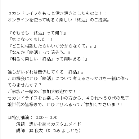
セカンドライフをもっと活き活きとしたものに！！
オンラインを使って明るく楽しい「終活」のご提案。
『そもそも「終活」って何？』
『気になってました！』
『どこに相談したらいいか分からなくて。。』
『なんか「終活」って暗そう。』
『明るく楽しい「終活」って興味ある！』
誰もがいずれは関係してくる「終活」。
この機会にぜひ「終活」について考えるきっかけを一緒に作っ
てみませんか？？
ご家族と一緒のご参加大歓迎です！！
セカンドライフをお楽しみ中の方から、４０代〜５０代の息子
娘世代の皆様まで、ぜひぜひふるってご参加くださいませ！
🔳特別講演：10:00～10:20
演題：想いを紡ぐカスタムメイド
講師：巽 良友（たつみ よしとも）