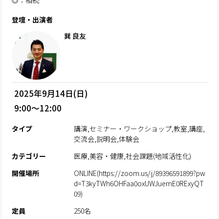
◎：相続
登壇・出演者
巽 良友
2025年9月14日(日)
9:00～12:00
タイプ
講演,セミナー・ワークショップ,教室,講座,
交流会,説明会,体験会
カテゴリー
医療,美容・健康,社会課題(地域活性化)
開催場所
ONLINE(https://zoom.us/j/89396591899?pw
d=T3kyTWh6OHFaa0oxUWJuemE0RExyQT
09)
定員
250名