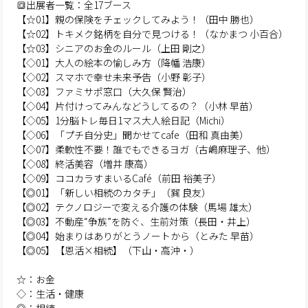
🔳出展者一覧：全17ブース
【☆01】親の保険をチェックしてみよう！（田中 勝也）
【☆02】トキメク銘柄を自分で見つける！（なかまつ 小百合）
【☆03】シニアのお金のルール（上田 剛之）
【◇01】大人の絵本の愉しみ方（降幡 浩康）
【◇02】スマホで幸せ未来予告（小野 彰子）
【◇03】ファミサポ窓口（大久保 賢治）
【◇04】片付けってみんなどうしてるの？（小林 早苗）
【◇05】1分脳トレ毎日1マス大人絵日記（Michi）
【◇06】「プチ自分史」聞かせてcafe（田和 真由美）
【◇07】柔軟性不要！誰でもできるヨガ（古嶋麻理子、他）
【◇08】終活美容（増井 康高）
【◇09】ココカラすまいるCafé（前田 裕美子）
【◎01】「新しい相続のカタチ」（巽 良友）
【◎02】テクノロジーで変える介護の体験（馬場 雄太）
【◎03】不動産“争族”を防ぐ、生前対策（長田・井上）
【◎04】始まりはありがとうノートから（とみた 早苗）
【◎05】【恩活×相続】（下山・高沖・）
☆：お金
◇：生活・健康