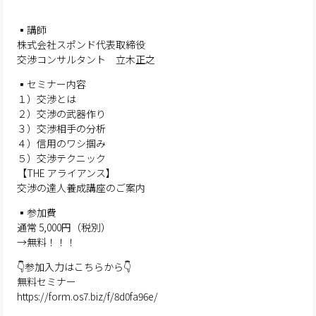
▪️講師
株式会社スポンド代表取締役
交渉コンサルタント 立木正之
▪️セミナー内容
１）交渉とは
２）交渉の武器作り
３）交渉相手の分析
４）信用のワシ掴み
５）交渉テクニック
【THE アライアンス】
交渉の達人養成講座のご案内
▪️参加費
通常 5,000円（税別）
→無料！！！
👇参加入力はこちらから👇
無料セミナー
https://form.os7.biz/f/8d0fa96e/