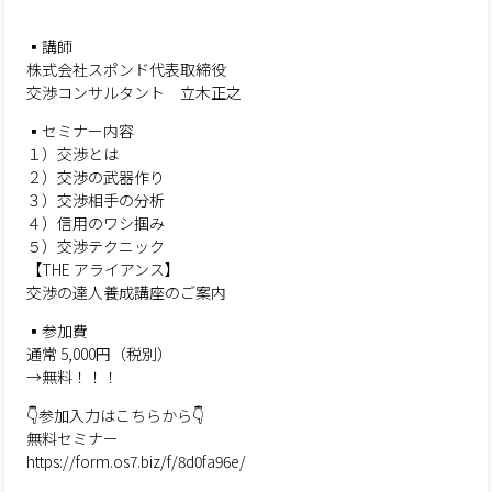
▪️講師
株式会社スポンド代表取締役
交渉コンサルタント 立木正之
▪️セミナー内容
１）交渉とは
２）交渉の武器作り
３）交渉相手の分析
４）信用のワシ掴み
５）交渉テクニック
【THE アライアンス】
交渉の達人養成講座のご案内
▪️参加費
通常 5,000円（税別）
→無料！！！
👇参加入力はこちらから👇
無料セミナー
https://form.os7.biz/f/8d0fa96e/