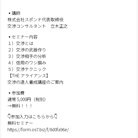
▪️講師
株式会社スポンド代表取締役
交渉コンサルタント 立木正之
▪️セミナー内容
１）交渉とは
２）交渉の武器作り
３）交渉相手の分析
４）信用のワシ掴み
５）交渉テクニック
【THE アライアンス】
交渉の達人養成講座のご案内
▪️参加費
通常 5,000円（税別）
→無料！！！
👇参加入力はこちらから👇
無料セミナー
https://form.os7.biz/f/8d0fa96e/