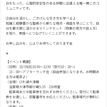
台をもった、心理的安全性のある仲間と出逢える唯一無二のコ
ミュニティです。
③自分を活かし、ごきげんな生き方を学べる♪
知識と経験豊かな塾長から新たな視点・視座を学ぶことで、自
分を最大限に活かせるマインドセット（物事の見方や捉え方）
を知り、実践へとつなげていくことができます。
お申し込みを、心よりお待ちしております🌼
✳︎
【イベント概要】
〈日時〉10/19(日)10:30〜12:30（受付10：20〜)
13：00～アフターランチ会（自由参加となります。お時間あ
る方は是非♪）
〈会場〉びわ湖大津館
滋賀県大津市柳が崎5-35 216号室
駐車場あり※駐車券を忘れずお持ちください。受付にて駐車
券をお渡しし、部屋番号をお伝えください。駐車場代が無料に
なります。
〈定員〉5名