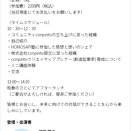
〈参加費〉2200円（税込）
（当日現金にてお支払いをお願いします）
〈タイムスケジュール〉
10：30〜12：30
・コミュニティconpeitoの立ち上げに至った経緯
・自己紹介
・HOMOSAPI塾に参加した感想と想いのシェア
・株式会社conpeito設立に至った経緯
・conpeitoクリエイティブプレナー (創造起業家) 育成について
・ミニ講座体験
・交流
13:00～14:30
和食のさとにてアフターランチ
（ご都合がよろしければ、是非ご参加ください）
皆様とお会いし、未来に向けての対話ができることを心から楽
しみにしています。
登壇・出演者