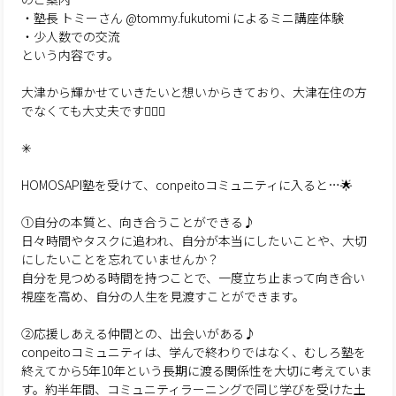
・塾長 トミーさん @tommy.fukutomi によるミニ講座体験
・少人数での交流
という内容です。
大津から輝かせていきたいと想いからきており、大津在住の方
でなくても大丈夫です🙆‍♀️✨
✳︎
HOMOSAPI塾を受けて、conpeitoコミュニティに入ると…🌟
①自分の本質と、向き合うことができる♪
日々時間やタスクに追われ、自分が本当にしたいことや、大切
にしたいことを忘れていませんか？
自分を見つめる時間を持つことで、一度立ち止まって向き合い
視座を高め、自分の人生を見渡すことができます。
②応援しあえる仲間との、出会いがある♪
conpeitoコミュニティは、学んで終わりではなく、むしろ塾を
終えてから5年10年という長期に渡る関係性を大切に考えていま
す。約半年間、コミュニティラーニングで同じ学びを受けた土