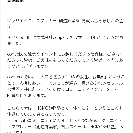
実施結果
＜クリエイティブプレナー (創造輝業家) 育成はじめましたの会
＞
2024年6月4日に株式会社conpeitoを設立し、1年と3ヶ月が経ち
ました。
conpeito交流会やイベントにお越しくださった皆様、ご協力く
ださった皆様、ご興味をもってくださっている皆様、本当にあ
りがとうございます✨
conpeitoでは、「大津を照らす100人の女性、募集❣️ 」というこ
とで、応援しあい、一人ひとりが輝き、喜びあふれるカラフル
な世界を共に創っていただけるコミュニティメンバーを、年一
回募集しております。
こちらの会は「HOMOSAPI塾って一体なに？」というところを
体感していだく会となっており、
・conpeitoコミュニティに入ることへとつながる、クリエイテ
ィブプレナー（創造輝業家）育成スクール「HOMOSAPI塾」へ
のご案内