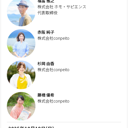
福冨 雅之
株式会社 ホモ・サピエンス
代表取締役
赤阪 純子
株式会社conpeito
杉岡 由香
株式会社conpeito
藤橋 優希
株式会社conpeito