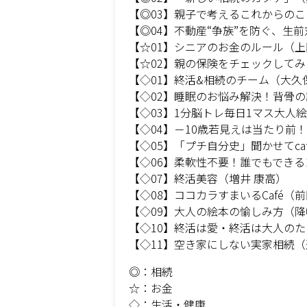
【◎03】親子で考えるこれからのこ
【◎04】不動産“争族”を防ぐ、生
【☆01】シニアのお金のルール（上
【☆02】親の保険をチェックしてみ
【◇01】終活&相続のチーム（大久
【◇02】睡眠のお悩み解決！背骨の
【◇03】1分脳トレ毎日1マス大人絵日
【◇04】－10歳若見えは当たり前！
【◇05】「プチ自分史」聞かせてca
【◇06】柔軟性不要！誰でもでき
【◇07】終活美容（増井 康高）
【◇08】ココカラすまいるCafé（前
【◇09】大人の絵本の愉しみ方（降
【◇10】終活は愛・終活は大人のた
【◇11】空き家にしない実家相続（
◎：相続
☆：お金
◇：生活・健康