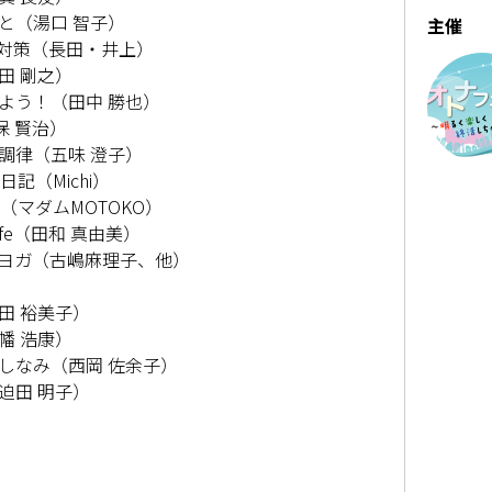
と（湯口 智子）
主催
前対策（長田・井上）
田 剛之）
よう！（田中 勝也）
保 賢治）
調律（五味 澄子）
記（Michi）
（マダムMOTOKO）
fe（田和 真由美）
るヨガ（古嶋麻理子、他）
田 裕美子）
幡 浩康）
しなみ（西岡 佐余子）
迫田 明子）