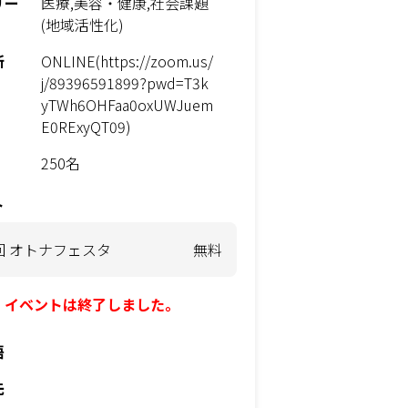
リー
医療,美容・健康,社会課題
(地域活性化)
所
ONLINE(https://zoom.us/
j/89396591899?pwd=T3k
yTWh6OHFaa0oxUWJuem
E0RExyQT09)
250名
ト
回 オトナフェスタ
無料
イベントは終了しました。
語
先