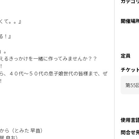
カテゴ
開催場
くて。。』
る！』
」。
定員
えるきっかけを一緒に作ってみませんか？？
！
チケッ
ら、４０代〜５０代の息子娘世代の皆様まで、ぜ
！
第55
使用言
から（とみた 早苗）
問合せ
巽 良友）