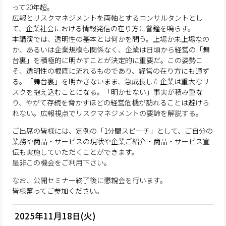
って20年超。
広報とリスクマネジメントを両軸とするコンサルタントとし
て、企業社会における情報発信の在り方に警鐘を鳴らす。
本講演では、透明性の基本とは何かを問う。上場か未上場なの
か、あるいは企業規模も関係なく、企業は日頃から経営の「舞
台裏」を積極的に明かすことが決定的に重要だ。この姿勢こ
そ、透明性の根底に流れるものであり、経営の在り方にも通ず
る。「舞台裏」を明かさないまま、急成長した企業は重大なリ
スクを抱え込むことになる。「明かせない」事実が積み重な
り、やがて存続を脅かすほどの経営危機が訪れることは避けら
れない。広報視点でリスクマネジメントの要諦を解説する。
ご出席の皆様には、定例の「1分間スピーチ」として、ご自分の
業務や商品・サービスの現状や企業ご紹介・商品・サービス宣
伝も実施していただくことができます。
是非この機会をご利用下さい。
なお、公開セミナー終了後に懇親会を行います。
皆様奮ってご参加ください。
2025年11月18日(火)