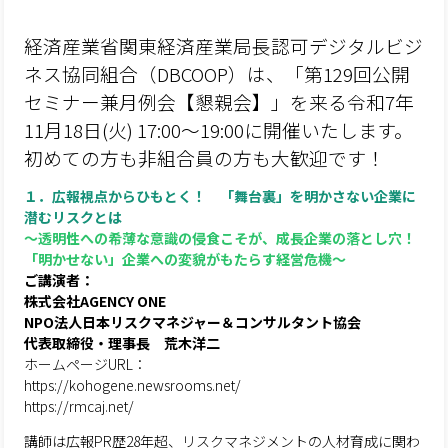
経済産業省関東経済産業局長認可デジタルビジ
ネス協同組合（DBCOOP）は、「第129回公開
セミナー兼月例会【懇親会】」を来る令和7年
11月18日(火) 17:00～19:00に開催いたします。
初めての方も非組合員の方も大歓迎です！
１．広報視点からひもとく！ 「舞台裏」を明かさない企業に
潜むリスクとは
～透明性への希薄な意識の侵食こそが、成長企業の落とし穴！
「明かせない」企業への変貌がもたらす経営危機～
ご講演者：
株式会社AGENCY ONE
NPO法人日本リスクマネジャー＆コンサルタント協会
代表取締役・理事長 荒木洋二
ホームページURL：
https://kohogene.newsrooms.net/
https://rmcaj.net/
講師は広報PR歴28年超、リスクマネジメントの人材育成に関わ