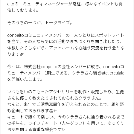
eitoのコミュニティマネージャーが常駐、様々なイベントも開
催しております。
そのうちの一つが、トークライブ。
conpeitoコミュニティメンバーの一人ひとりにスポットライト
を当て、その人ならではの活動やまちづくりを聞き出したり、
体験したりしながら、アットホームな心通う交流を行う会とな
ります🌿
今回は、株式会社conpeitoの会社メンバーに続き、conpeitoコ
ミュニティメンバー1期生である、クララさん編
@atelierculala
を開催いたします。
いつも想いのこもったアクセサリーを制作・販売したり、生徒
さんに優しく教えたりされておられるクララさん。
なんと、来年でご活動20周年を迎えられるとのことで、周年祭
も企画しておられます👏✨
キュートで熱くて楽しい、今のクララさんに辿り着かれるまで
の半生を、ライフチャート（人生グラフ）を用いて、ゆっくり
お話を伺える貴重な機会です✨