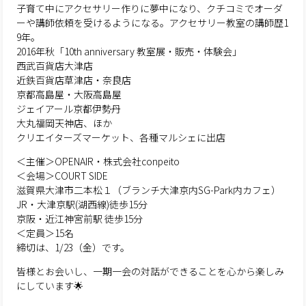
子育て中にアクセサリー作りに夢中になり、クチコミでオーダ
ーや講師依頼を受けるようになる。アクセサリー教室の講師歴1
9年。
2016年秋「10th anniversary 教室展・販売・体験会」
西武百貨店大津店
近鉄百貨店草津店・奈良店
京都高島屋・大阪高島屋
ジェイアール京都伊勢丹
大丸福岡天神店、ほか
クリエイターズマーケット、各種マルシェに出店
＜主催＞OPENAIR・株式会社conpeito
＜会場＞COURT SIDE
滋賀県大津市二本松１（ブランチ大津京内SG-Park内カフェ）
JR・大津京駅(湖西線)徒歩15分
京阪・近江神宮前駅 徒歩15分
＜定員＞15名
締切は、1/23（金）です。
皆様とお会いし、一期一会の対話ができることを心から楽しみ
にしています🌟