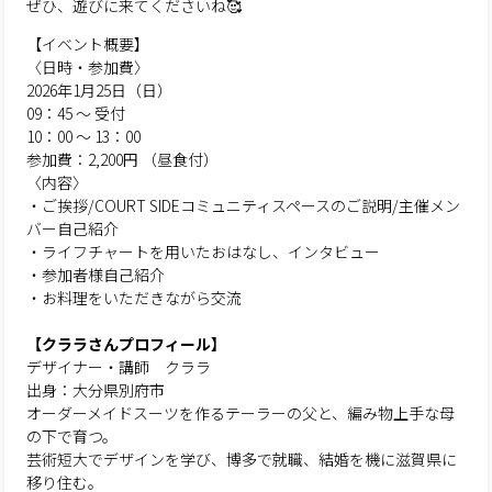
ぜひ、遊びに来てくださいね🥰
【イベント概要】
〈日時・参加費〉
2026年1月25日（日）
09：45 〜 受付
10：00 ～ 13：00
参加費：2,200円 （昼食付）
〈内容〉
・ご挨拶/COURT SIDEコミュニティスペースのご説明/主催メン
バー自己紹介
・ライフチャートを用いたおはなし、インタビュー
・参加者様自己紹介
・お料理をいただきながら交流
【クララさんプロフィール】
⁡デザイナー・講師 クララ
出身：大分県別府市
オーダーメイドスーツを作るテーラーの父と、編み物上手な母
の下で育つ。
芸術短大でデザインを学び、博多で就職、結婚を機に滋賀県に
移り住む。