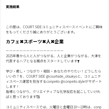
実施結果
この度は、COURT SIDEコミュニティスペースイベントにご興味
をもってくださり誠にありがとうございます。
カフェ✖︎スポーツ✖︎人✖︎企業
ーーーーーーーーーーーーーーーーー
2025年春から人と人がつながる、人と企業がつながる、大津を
代表するハブとなる拠点をスタートしています❣️
学び・癒し・つながり・相談・あなたのやりたい！どうしたら
いいの？を、COURT SIDE
@courtside_otsukyo
と、コミュニテ
ィスペース運営を担当するconpeito
@conpeito.style
がサポート
します！
皆様とつながり、クリエイティブな化学反応を起こしていけれ
ばと思っております🥰
コミュニティスペースでは、火曜日と金曜日10〜13時は、conp