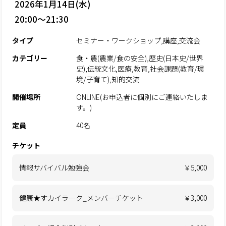
2026年1月14日(水)
20:00～21:30
タイプ
セミナー・ワークショップ,講座,交流会
カテゴリー
食・農(農業/食の安全),歴史(日本史/世界
史),伝統文化,医療,教育,社会課題(教育/環
境/子育て),知的交流
開催場所
ONLINE(お申込者に個別にご連絡いたしま
す。)
定員
40名
チケット
情報サバイバル勉強会
￥5,000
健康★すカイラーク_メンバーチケット
￥3,000