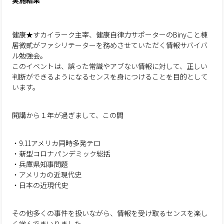
実施結果
健康★すカイラーク主宰、健康自律力サポーターのBinyこと棟
居微貳がファシリテーターを務めさせていただく情報サバイバ
ル勉強会。
このイベントは、誤った常識やアブない情報に対して、正しい
判断ができるようになるセンスを身につけることを目的として
います。
開講から１年が過ぎまして、この間
・9.11アメリカ同時多発テロ
・新型コロナパンデミック総括
・兵庫県知事問題
・アメリカの近現代史
・日本の近現代史
その他多くの事件を扱いながら、情報を受け取るセンスを楽し
く学んでまいりました。