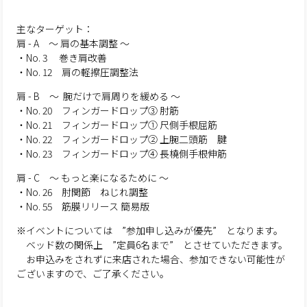
主なターゲット：
肩 - A ～ 肩の基本調整 ～
・No. 3 巻き肩改善
・No. 12 肩の軽擦圧調整法
肩 - B ～ 腕だけで肩周りを緩める ～
・No. 20 フィンガードロップ③ 肘筋
・No. 21 フィンガードロップ① 尺側手根屈筋
・No. 22 フィンガードロップ② 上腕二頭筋 腱
・No. 23 フィンガードロップ④ 長橈側手根伸筋
肩 - C ～ もっと楽になるために ～
・No. 26 肘関節 ねじれ調整
・No. 55 筋膜リリース 簡易版
※イベントについては ”参加申し込みが優先” となります。
ベッド数の関係上 ”定員6名まで” とさせていただきます。
お申込みをされずに来店された場合、参加できない可能性が
ございますので、ご了承ください。