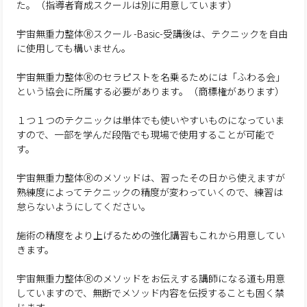
た。（指導者育成スクールは別に用意しています）
宇宙無重力整体Ⓡスクール -Basic-受講後は、テクニックを自由
に使用しても構いません。
宇宙無重力整体Ⓡのセラピストを名乗るためには「ふわる会」
という協会に所属する必要があります。（商標権があります）
１つ１つのテクニックは単体でも使いやすいものになっていま
すので、一部を学んだ段階でも現場で使用することが可能で
す。
宇宙無重力整体Ⓡのメソッドは、習ったその日から使えますが
熟練度によってテクニックの精度が変わっていくので、練習は
怠らないようにしてください。
施術の精度をより上げるための強化講習もこれから用意してい
きます。
宇宙無重力整体Ⓡのメソッドをお伝えする講師になる道も用意
していますので、無断でメソッド内容を伝授することも固く禁