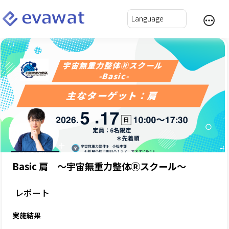
Basic 肩 ～宇宙無重力整体Ⓡスクール～
レポート
実施結果