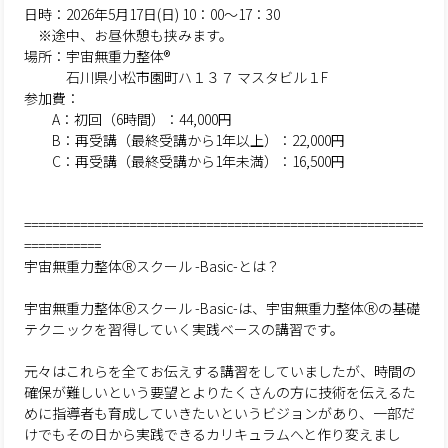
日時：2026年5月17日(日) 10：00～17：30
※途中、お昼休憩も挟みます。
場所：宇宙無重力整体®
石川県小松市園町ハ１３７ マスタビル１F
参加費：
A：初回（6時間）：44,000円
B：再受講（最終受講から1年以上）：22,000円
C：再受講（最終受講から1年未満）：16,500円
=========================================================
===========
宇宙無重力整体Ⓡスクール -Basic-とは？
宇宙無重力整体Ⓡスクール -Basic-は、宇宙無重力整体Ⓡの基礎
テクニックを習得していく実践ベースの講習です。
元々はこれらを全てお伝えする講習をしていましたが、時間の
確保が難しいという要望とよりたくさんの方に技術を伝えるた
めに指導者も育成していきたいというビジョンがあり、一部だ
けでもその日から実践できるカリキュラムへと作り変えまし