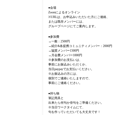
●
会場
Zoom
によるオンライン
※
URL
は、お申込みいただいた方にご連絡、
または既存メンバーには、
グループページにてご案内します。
●
参加費
→一般：
2500
円
→紹介&各提携コミュニティメンバー：2000円
→
協賛メンバー
1500
円
→
月会費メンバー10
00
円
※
参加費のお支払いは、
事前にお振込みいただくか、
当日
paypay
でお支払いください。
※
お振込みの方には、
個別でご連絡いたしますので、
事前にご連絡ください。
●
持ち物
筆記用具と
出来たら何句か俳句をご準備ください。
※
当日ワークタイムにて、
句を作っていただいても大丈夫です！