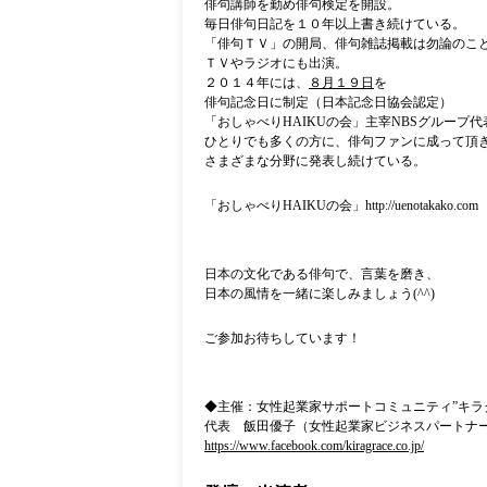
俳句講師を勤め俳句検定を開設。
毎日俳句日記を１０年以上書き続けている。
「俳句ＴＶ」の開局、俳句雑誌掲載は勿論のこ
ＴＶやラジオにも出演。
２０１４年には、
８月１９日
を
俳句記念日に制定（日本記念日協会認定）
「おしゃべり
HAIKU
の会」主宰
NBS
グループ代
ひとりでも多くの方に、
俳句ファンに成って頂
さまざまな分野に発表し続けている。
「おしゃべり
HAIKU
の会」
http://uenotakako.com
日本の文化である俳句で、言葉を磨き、
日本の風情を一緒に楽しみましょう
(^^)
ご参加お待ちしています！
◆主催：女性起業家サポートコミュニティ
”
キラ
代表 飯田優子（女性起業家ビジネスパートナ
https://www.facebook.com/kiragrace.co.jp/