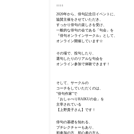
↓↓↓↓
2020年から、俳句記念日イベントに、
協賛主催をさせていただき、
すっかり俳句の楽しさを受け、
一般的な俳句の会である「句会」を
『俳句オンラインサークル』として、
オンライン
開催しています☆
その場で、投句したり、
選句したりの
リアルな句会を
オンライン参加で
体験できます！
そして、サークルの
コーチをしていただくのは、
”
俳句作家
”
で
「おしゃべり
HAIKU
の会」を
主宰されている
【上野貴子さん】です！
俳句の基礎を知れる、
プチレクチャーもあり、
初参加の方、初心者の方も、