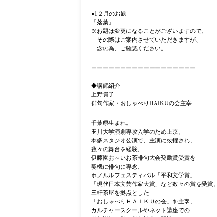
●1２
月のお題
『落葉
』
※お題は変更になることがございますので、
その際はご案内させていただきますが、
念の為、ご確認ください。
ーーーーーーーーーーーーーーーーーー
◆講師紹介
上野貴子
俳句作家・おしゃべり
HAIKU
の会主宰
千葉県生まれ。
玉川大学演劇専攻入学のため上京。
本多スタジオ公演で、主演に抜擢され、
数々の舞台を経験。
伊藤園お～いお茶俳句大会奨励賞受賞を
契機に俳句に専念。
ホノルルフェスティバル「平和文学賞」
「現代日本文芸作家大賞」など数々の賞を受賞
三軒茶屋を拠点とした
「おしゃべりＨＡＩＫＵの会」を主宰、
カルチャースクールやネット講座での