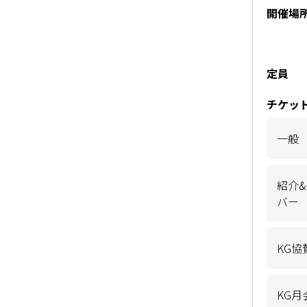
開催場
定員
チケッ
一般
紹介
バー
KG協
KG月