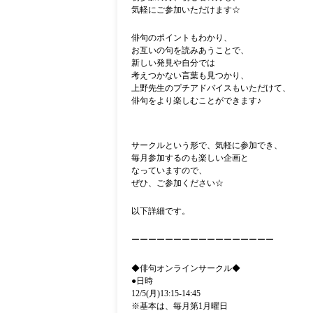
気軽にご参加いただけます
☆
俳句のポイントもわかり、
お互いの句を読みあうことで、
新しい発見や自分では
考えつかない言葉も見つかり、
上野先生の
プチアドバイスもいただけて、
俳句をより楽しむことができます♪
サークルという形で、気軽に参加でき、
毎月参加するのも
楽しい企画と
なっていますので、
ぜひ、ご参加ください
☆
以下詳細です。
ーーーーーーーーーーーーーーーーー
◆俳句オンラインサークル◆
●
日時
12/5(月)
13:15-
14:45
※
基本は、毎月第
1
月曜日