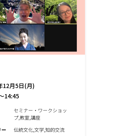
年12月5日(月)
～14:45
セミナー・ワークショッ
プ,教室,講座
リー
伝統文化,文学,知的交流