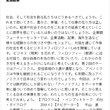
実施結果
社会、そして社会を創る私たちはどうあるべきでしょうか。 こ
れまで抱いてきた、豊かさ、幸福、そして仕事の在り方は正し
いのか。経済や社会そのものをこれまでの延長で考えていくこ
とに限界を感じている人は多いのではないでしょうか。 企業間
フューチャーセンターでは、企業活動、起業、海外生活など
様々な経験からの気づきや想いをシェアし、対話を通じて今後
の社会を考えるビジネス×フィロソフィーLabを開催していま
す。 ビジネス（現実）を忘れず、フィロソフィー（根源）に迫
る対話で、自分自身の本当の想いに気づいたり、これからの生
き方を考えるきっかけになればと考えています。 第２回のテー
マはアベノミクス。 安倍首相の３選が濃厚となり、アベノミク
スは今後も継続されることになりそうです。６年間に及ぶアベ
ノミクスで日本はどう変わったのでしょうか。 今回は、メディ
アでは断片的にしか語られない「アベノミクス」をデータや事
実に基づいて改めて理解してみたいと思います。そこから見え
てくる日本の実像を見つめ、わたしたちの生活や将来について
考えてみましょう。 【プログラム】 ・インプットトーク 45分
・ダイアログ 20分×2 【ナビゲーター】 牛山 進
企業間フューチャーセンター理事 情報機器メーカーで台湾駐