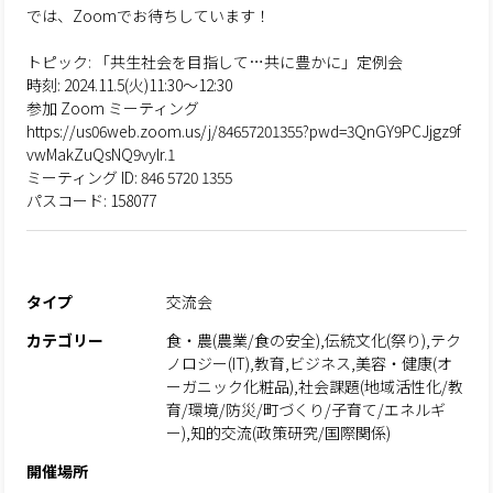
では、Zoomでお待ちしています！
トピック: 「共生社会を目指して…共に豊かに」定例会
時刻: 2024.11.5(火)11:30～12:30
参加 Zoom ミーティング
https://us06web.zoom.us/j/84657201355?pwd=3QnGY9PCJjgz9f
vwMakZuQsNQ9vylr.1
ミーティング ID: 846 5720 1355
パスコード: 158077
タイプ
交流会
カテゴリー
食・農(農業/食の安全),伝統文化(祭り),テク
ノロジー(IT),教育,ビジネス,美容・健康(オ
ーガニック化粧品),社会課題(地域活性化/教
育/環境/防災/町づくり/子育て/エネルギ
ー),知的交流(政策研究/国際関係)
開催場所