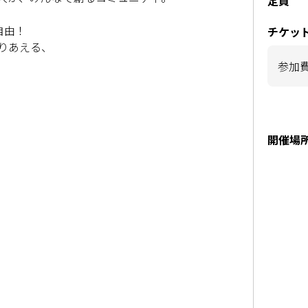
定員
自由！
チケッ
りあえる、
参加
開催場