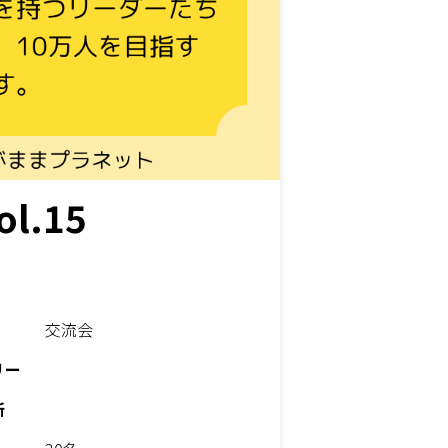
.15
交流会
リー
所