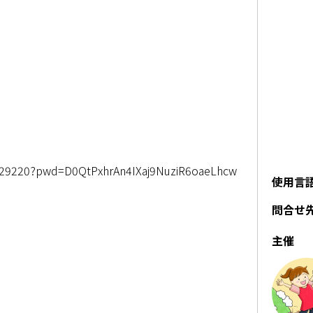
9029220?pwd=D0QtPxhrAn4IXaj9NuziR6oaeLhcw
使用言
問合せ
主催