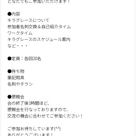
どなたでもご参加いただけます！
●内容
キラグレースについて
参加者名刺交換＆自己紹介タイム
ワークタイム
キラグレースのスケジュール案内
など・・・
●定員：各回20名
●持ち物
筆記用具
名刺やチラシ
●懇親会
会の終了後1時間ほど、
懇親会を行なっておりますので、
交流の機会に合わせてご参加ください！
ご参加お待ちしています(^^)
ありがとうございます！