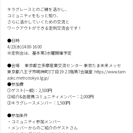
キラグレースとのご縁を活かし、
コミュニティをもっと知り、
さらに活かしていくための交流と
ワークアウトができる定例交流会です！
●日時
4/23(水)14:00-16:00
※定例会は、基本第3水曜開催予定
●会場
東京都立多摩産業交流センター 東京たま未来メッセ
東京都八王子市明神町3丁目19-2 3階第7会議室
https://www.tam
askc.metro.tokyo.lg.jp/
●参加費
①ゲスト(一般)：2,500円
②紹介&各提携コミュニティメンバー：2,000円
③キラグレースメンバー：1,500円
●参加条件
・コミュニティ参加メンバー
・メンバーからのご紹介のゲストさん