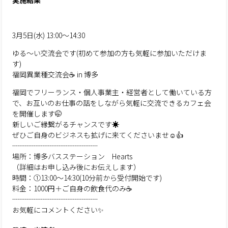
実施結果
3月5日(水) 13:00〜14:30
ゆる〜い交流会です(初めて参加の方も気軽に参加いただけま
す)
福岡異業種交流会☕️ in 博多
福岡でフリーランス・個人事業主・経営者として働いている方
で、お互いのお仕事の話をしながら気軽に交流できるカフェ会
を開催します🤭
新しいご縁繋がるチャンスです☀️
ぜひご自身のビジネスも拡げに来てくださいませ☺️👍
┈┈┈┈┈┈┈┈┈┈┈┈
場所：博多バスステーション Hearts
（詳細はお申し込み後にお伝えします）
時間：①13:00〜14:30(10分前から受付開始です)
料金：1000円＋ご自身の飲食代のみ☕️
┈┈┈┈┈┈┈┈┈┈┈┈
お気軽にコメントください✨️