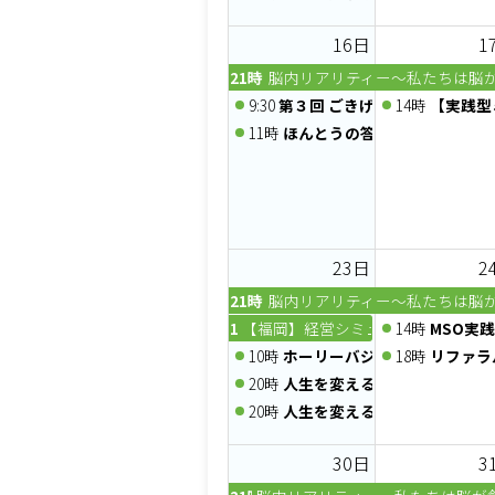
16日
1
21時
脳内リアリティー～私たちは脳
9:30
第３回 ごきげんマルシェ
14時
【実践型
11時
ほんとうの答えが動き出す、
23日
2
21時
脳内リアリティー～私たちは脳
10時
【福岡】経営シミュレーションゲーム経
14時
MSO実
10時
ホーリーバジルワークショッ
18時
リファラ
20時
人生を変える一番大切な習慣～
20時
人生を変える一番大切な習慣～
30日
3