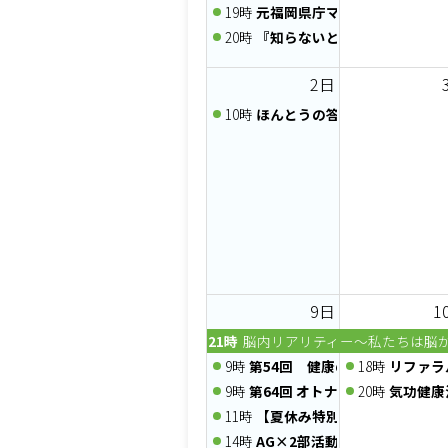
19時
元福岡県庁マンFPが伝える
20時
『知らないと損する』家計の負
2日
10時
ほんとうの答えが動き出す、
9日
1
21時
脳内リアリティー～私たちは脳
9時
第54回 健康のミライEXPO
18時
リファラ
9時
第64回 オトナフェスタ
20時
気功健康
11時
【夏休み特別企画】川遊び＆B
14時
AG×2部活動「クラシックゲー