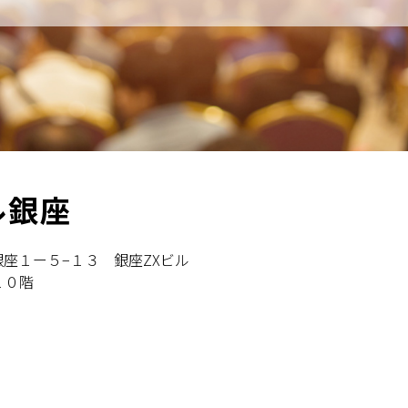
ル銀座
座１ー５−１３ 銀座ZXビル
 １０階