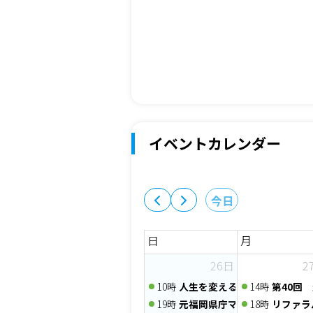
イベントカレンダー
今日
日
月
26日
2
10時
人生を変える一番大切な習慣～
14時
第40回
19時
元福岡県庁マンFPが伝える
18時
リファラ