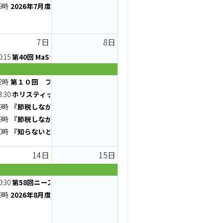
9時
2026年7月度 AG×2 プレゼンゼミ - えじゼミ
7日
8日
0:15
第40回 MaSterMind chapter 定例会
2時
第１０回 フードリンクコミュニティ説明会
3:30
ホリスティック医学入門（コロナパンデミック編）Vol.9
9時
『節税しながら社長の手取りを増やす』元福岡県庁35年勤務FPが伝
9時
『節税しながら社長の手取りを増やす方法』～元福岡県庁35年勤務F
0時
『知らないと損する!税金の還付と負担軽減の仕組み』～3分AI診断
14日
15日
まを動かす！Canvaチラシ実践
ミライEXPO
0:30
第58回ニーズマッチご縁に感謝支部
元福岡県庁35年勤務FPが伝える出張旅費規程AI診断付きオンライン
ミナー】価格に迷うときこそ、価値を見つめ直そう！
9時
2026年8月度 AG×2 - オンライン交流会
軽減の仕組み』～3分AI診断付きオンラインセミナー
セミナー 【国の制度で賢く節税セミナー】“納得”と“信頼”のバランス
ュースで取り上げられない社会システムの闇」