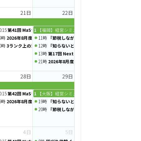
21日
22日
2026年 8月 Web例会【ニーズマッチ】
0:15
第41回 MaSterMind chapter 定例会
10時
【福岡】経営シミュレーションゲーム経営戦略実践セミナ
う習慣を始めよう〜
コミュニティー【Food Biz Online】
9時
2026年8月度 AG×2リアル＆オンライン交流会！
11時
『節税しながら社長の手取りを増やす』元福岡県
う習慣を始めよう〜
0時
3ランク上の交流会（8/21）
12時
『知らないと損する!税金の還付と負担軽減の仕
り方～ 心と向き合う習慣を始めよう
13時
第17回 Next Tech EXPO
21時
2026年8月度 AG×2夜話 ～ 「薬屋のひと
28日
29日
キホン ～」
セミナー「共同創業のリスクと対策」
0:15
第42回 MaSterMind chapter 定例会
10時
【大阪】経営シミュレーションゲーム経営戦略実践セミナ
プ】
9時
2026年8月度 AG×2 プレゼンゼミ - えじゼミ
19時
『知らないと損する!税金の還付と負担軽減の仕
20時
『節税しながら社長の手取りを増やす』元福岡県
4日
5日