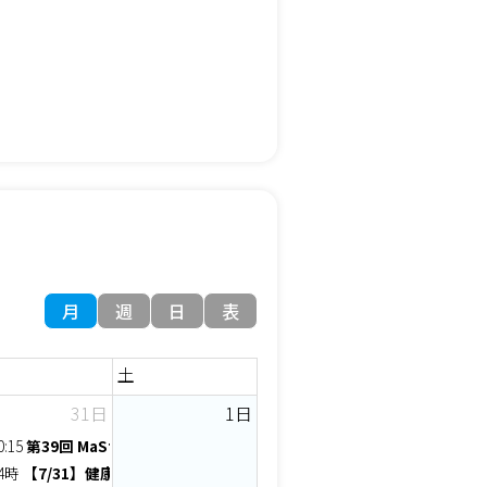
月
週
日
表
土
31日
1日
セミナー【はじめての創業基礎セミナー】
0:15
第39回 MaSterMind chapter 定例会
あなたの体、ホワイト企業？～もし【胃】だったら、ここで働きたい？～
4時
【7/31】健康★すカイラーク交流会