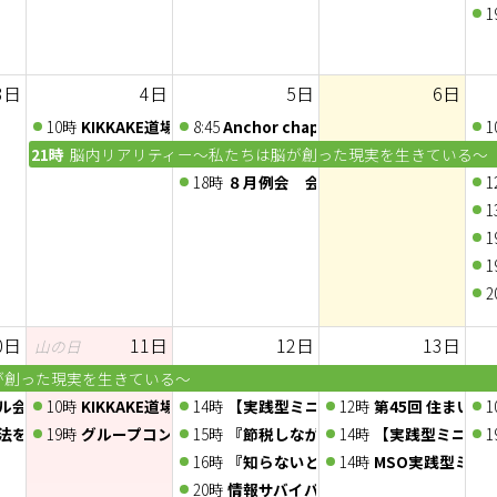
『節税しながら社長の手取りを増やす』オンラインセミナー
1
担を減らす「賢約(けんやく)サポート」オンラインセミナー
3日
4日
5日
6日
潜在意識の扉 〜心をゆるめて、内側の声にふれる体験〜
10時
KIKKAKE道場 -自己PR道場-
8:45
Anchor chapter 定例会 2026/8/5
1
21時
脳内リアリティー～私たちは脳が創った現実を生きている～
18時
８月例会 会員ディスカッション
1
1
1
1
2
0日
11日
12日
13日
山の日
が創った現実を生きている～
ル会議〜人脈交換会〜
10時
KIKKAKE道場 -ロープレ道場-
14時
【実践型ミニセミナー】紙1枚でお客さ
12時
第45回 住まいの
1
法を知って医者いらずvol.19【人の誕生と成長】
19時
グループコンサル〜企画会議〜
15時
『節税しながら社長の手取りを増やす』
14時
【実践型ミニセ
1
BQ＆夜の昆虫観察会
16時
『知らないと損する!税金の還付と負担
14時
MSO実践型ミニ
ム部 ～ 通称：くらげ部ゲーム会」2026年8月度ゲーム会♪
20時
情報サバイバル勉強会Vol.22「ニ