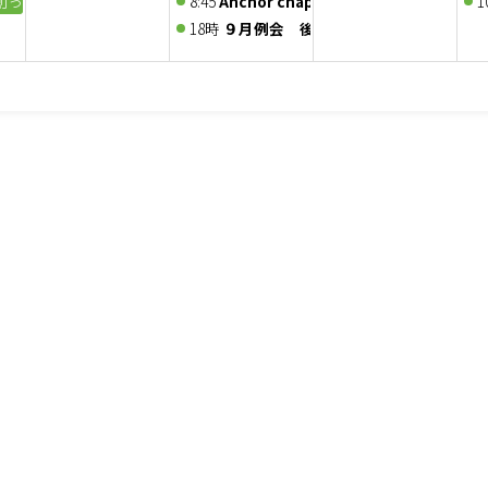
創った現実を生きている～
8:45
Anchor chapter 定例会 2026/9/2
1
営戦略実践セミナー（2026年8月29日～8月30日）
18時
９月例会 後継社長の財務と職場改善