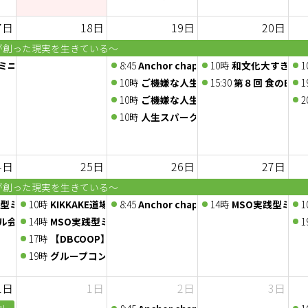
7日
18日
19日
20日
が創った現実を生きている～
ミニセミナー】使える！資金繰り表作成実践セミナー
8:45
Anchor chapter 定例会 2026/8/19
10時
和文化大すき支部 
1
潜在意識の扉 〜心をゆるめて、内側の声にふれる体験〜
10時
ご機嫌な人生の作り方～ 心と向き合
15:30
第８回 食のBtoB
1
10時
ご機嫌な人生の作り方～ 心と向き合
2
10時
人生スパークル部 ～ご機嫌な人生の作
4日
25日
26日
27日
が創った現実を生きている～
営戦略実践セミナー＜2026年8月22日～23日＞
践型ミニセミナー「はじめての補助金【入門編】～ 種類・調べ方・申請の
10時
KIKKAKE道場 -アイデア道場-
8:45
Anchor chapter 定例会 2026/8/26
14時
MSO実践型ミニ
1
プ
ル会議〜人脈交換会〜
14時
MSO実践型ミニセミナー 【起業アイデア整理 ワークショッ
1
40年の学びと実践からお伝えする、心と身体の関係～
17時
【DBCOOP】第133回 公開セミナー 兼 懇親会
40年の学びと実践からお伝えする、心と身体の関係～
19時
グループコンサル〜企画会議〜
1日
1日
2日
3日