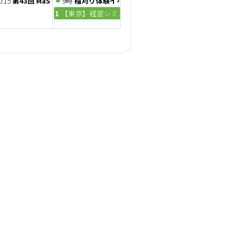
0:15
第43回 MaSterMind chapter 定例会
9時
稲刈り体験イベント
について
10時
【東京】経営シミュレーションゲーム経営戦略実践セミ