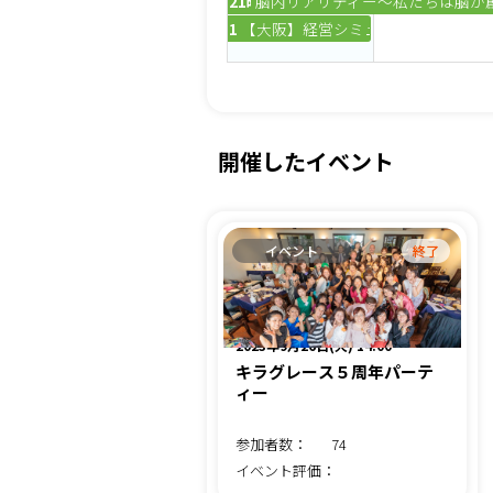
21時
脳内リアリティー～私たちは脳が
10時
【大阪】経営シミュレーションゲーム経
開催したイベント
イベント
終了
2023年9月26日(火) 14:00
キラグレース５周年パーテ
ィー
参加者数：
74
イベント評価：