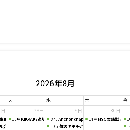
2026年8月
火
水
木
金
7日
28日
29日
30日
40年の学びと実践からお伝えする、心と身体の関係～
 生保営業支援EXPO
10時
KIKKAKE道場 -アイデア道場-
8:45
Anchor chapter 定例会 2026/7/29
14時
MSO実践型ミニ
1
『節税しながら社長の手取りを増やす』オンラインセミナー
ル会議〜人脈交換会〜
20時
体のキモチが分かる講座vol.21 
1