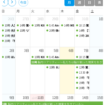
月
週
日
表
今日
日
月
火
水
木
金
土
26日
27日
28日
29日
30日
31日
1日
10時
人生を変える一番大切な習慣～40年の学びと実践からお伝えする、心と身
14時
第40回 生保営業支援EXPO
10時
KIKKAKE道場 -アイデア道場-
8:45
Anchor chapter 定例会 2026/7/29
14時
MSO実践型ミニセミナー
10:15
第39回 MaSte
19時
元福岡県庁マンFPが伝える『節税しながら社長の手取りを増やす』オンラ
18時
リファラル会議〜人脈交換会〜
20時
体のキモチが分かる講座vol.21 
14時
【7/31】健
19時
元福岡県庁マンFPが伝える『節税しながら社長の手取りを増やす』オンラ
19時
2026年7月度 
20時
『知らないと損する』家計の負担を減らす「賢約(けんやく)サポート」オ
2日
3日
4日
5日
6日
7日
8日
10時
ほんとうの答えが動き出す、潜在意識の扉 〜心をゆるめて、内側の声に
10時
KIKKAKE道場 -自己PR道場-
8:45
Anchor chapter 定例会 2026/8/5
10:15
第40回 MaSte
21時
脳内リアリティー～私たちは脳が創った現実を生きて
18時
８月例会 会員ディスカッション
12時
第１０回 フー
13:30
ホリスティック
19時
『節税しながら
19時
『節税しながら
20時
『知らないと損
9日
10日
11日
12日
13日
14日
15日
山の日
21時
脳内リアリティー～私たちは脳が創った現実を生きている～