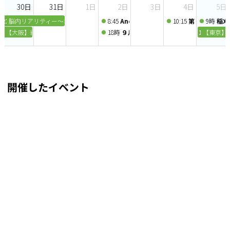
30日
31日
1日
2日
3日
4日
5日
21時
脳内リアリティー～私たちは脳が創った現実を生きている～
8:45
Anchor chapter 定例会 2026/9/2
10:15
第43回 MaSte
9時
稲刈
10時
【大阪】経営シミュレーションゲーム経営戦略実践セミナー（2026年8月29日～8
18時
９月例会 後継社長の財務と職場改善
10時
【東京】
開催したイベント