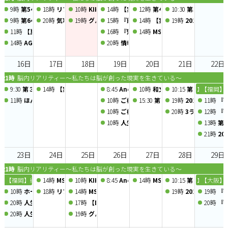
9時
第54回 健康のミライEXPO
18時
リファラル会議〜人脈交換会〜
10時
KIKKAKE道場 -ロープレ道場-
14時
【実践型ミニセミナー】紙1枚でお客さ
12時
第45回 住まいのミライEXP
10:30
第58回ニーズ
9時
第64回 オトナフェスタ
20時
気功健康法を知って医者いらずvol.19【人の誕生と成長】
19時
グループコンサル〜企画会議〜
15時
『節税しながら社長の手取りを増やす』
14時
【実践型ミニセミナー】価
19時
2026年8月度 
11時
【夏休み特別企画】川遊び＆BBQ＆夜の昆虫観察会
16時
『知らないと損する!税金の還付と負担
14時
MSO実践型ミニセミナー 
14時
AG×2部活動「クラシックゲーム部 ～ 通称：くらげ部ゲーム会」2026年
20時
情報サバイバル勉強会Vol.22「ニュ
16日
17日
18日
19日
20日
21日
22日
21時
脳内リアリティー～私たちは脳が創った現実を生きている～
9:30
第３回 ごきげんマルシェ
14時
【実践型ミニセミナー】使える！資金繰り表作成実践セミナー
8:45
Anchor chapter 定例会 2026/8/19
10時
和文化大すき支部 2026年
10:15
第41回 MaSte
10時
【福岡】
11時
ほんとうの答えが動き出す、潜在意識の扉 〜心をゆるめて、内側の声に
10時
ご機嫌な人生の作り方～ 心と向き合う
15:30
第８回 食のBtoBコミュニティ
19時
2026年8月度
11時
『
10時
ご機嫌な人生の作り方～ 心と向き合う
20時
3ランク上の交流
12時
『
10時
人生スパークル部 ～ご機嫌な人生の作
13時
第1
21時
2
23日
24日
25日
26日
27日
28日
29日
21時
脳内リアリティー～私たちは脳が創った現実を生きている～
10時
【福岡】経営シミュレーションゲーム経営戦略実践セミナー＜2026年8月22日～2
14時
MSO実践型ミニセミナー「はじめての補助金【入門編】～ 種
10時
KIKKAKE道場 -アイデア道場-
8:45
Anchor chapter 定例会 2026/8/26
14時
MSO実践型ミニセミナー
10:15
第42回 MaSte
10時
【大阪】
10時
ホーリーバジルワークショップ
18時
リファラル会議〜人脈交換会〜
14時
MSO実践型ミニセミナー 【起業アイデア整理 ワ
19時
2026年8月度 
19時
『
20時
人生を変える一番大切な習慣～40年の学びと実践からお伝えする、心と身
17時
【DBCOOP】第133回 公開セミナー 兼 懇親会
20時
『
20時
人生を変える一番大切な習慣～40年の学びと実践からお伝えする、心と身
19時
グループコンサル〜企画会議〜