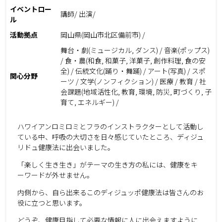
イベントロー
講師/ 出演/
ル
活動拠点
岡山県(岡山市北区備前市) /
舞台・劇(ミュージカル, ダンス) / 音楽(ポップス)
/ 食・農(和食, 和菓子, 洋菓子, 創作料理, 食の安
全) / 伝統文化(踊り・舞踊) / アート(写真) / スポ
関心分野
ーツ / 文学(ノンフィクション) / 医療 / 教育 / 社
会課題(地域活性化, 教育, 環境, 防災, 町づくり, 子
育て, エネルギー) /
ハワイアンロミロミとフラのインストラクターとして活動し
ている中、呼吸の大切さを日々感じていたところ、ディジュ
リドュ健康法に出会いました。
「楽しく生き生き」がテーマの生き方の私には、健康をキ
ーワードが外せません。
内側から、自ら出来るこのディジュッポ健康法は皆さんのお
役に立つと思います。
どうぞ、健康目指して必要な情報に人に出会えますように