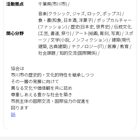
活動拠点
千葉県(市川市) /
音楽(クラシック, ジャズ, ロック, ポップス) /
食・農(和食, 日本酒, 洋菓子) / ポップカルチャー
(ファッション) / 歴史(日本史, 世界史) / 伝統文化
関心分野
(工芸, 書道, 祭り) / アート(絵画, 彫刻, 写真) / スポ
ーツ / 文学(小説, ノンフィクション) / 建築(現代
建築, 古典建築) / テクノロジー(IT) / 医療 / 教育 /
社会課題 / 知的交流(国際関係) /
協会は
市川市の歴史的・文化的特性を継承しつつ
その一層の発展に向けて
異なる文化や価値観を共に認め
尊重しあえる豊かな社会を築き
市民主体の国際交流・国際協力の促進を
図ります
IIA