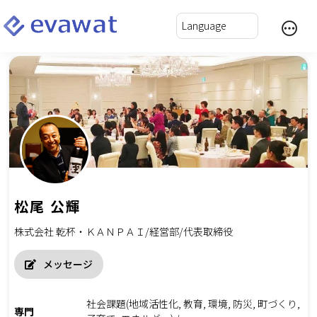
松尾 公輝
株式会社 乾杯・ＫＡＮＰＡＩ/経営部/代表取締役
メッセージ
社会課題(地域活性化, 教育, 環境, 防災, 町づくり,
専門