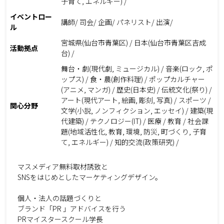
子育て, エネルギー) /
イベントロー
講師/ 司会/ 企画/ パネリスト/ 出演/
ル
宮城県(仙台市青葉区) / 日本(仙台市青葉区吉成
活動拠点
台) /
舞台・劇(現代劇, ミュージカル) / 音楽(ロック, ポ
ップス) / 食・農(創作料理) / ポップカルチャー
(アニメ, マンガ) / 歴史(日本史) / 伝統文化(祭り) /
アート(現代アート, 絵画, 彫刻, 写真) / スポーツ /
関心分野
文学(小説, ノンフィクション, エッセイ) / 建築(現
代建築) / テクノロジー(IT) / 医療 / 教育 / 社会課
題(地域活性化, 教育, 環境, 防災, 町づくり, 子育
て, エネルギー) / 知的交流(政策研究) /
マスメディア無料取材誘致と
SNSをはじめとしたマーケティングデザイン。
個人・法人の話題づくりと
ブランド「PR 」アドバイスを行う
PRマイスタースクール学長