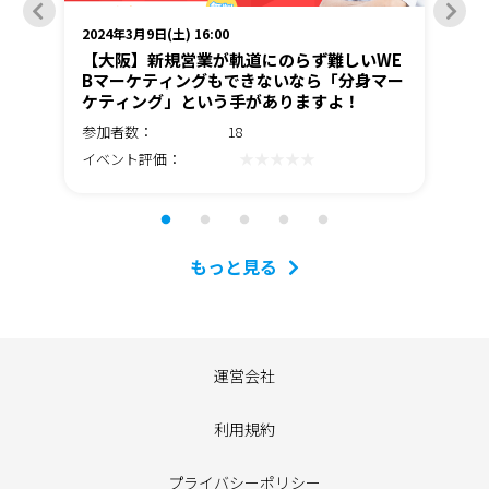
2024年3月9日(土) 16:00
202
る
【大阪】新規営業が軌道にのらず難しいWE
S
Bマーケティングもできないなら「分身マー
Ｒ
ケティング」という手がありますよ！
手
参加者数：
18
参
★★★★★
イベント評価：
イ
もっと見る
運営会社
利用規約
プライバシーポリシー