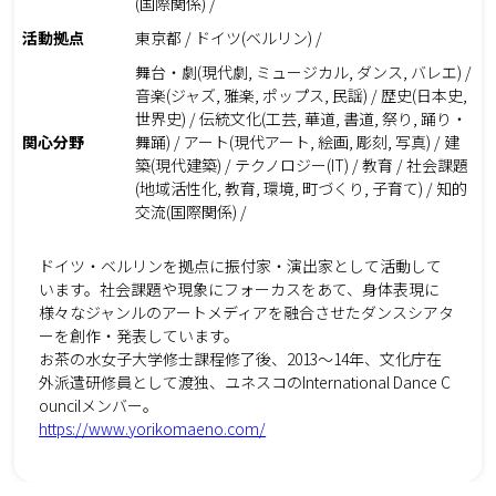
(国際関係) /
活動拠点
東京都 / ドイツ(ベルリン) /
舞台・劇(現代劇, ミュージカル, ダンス, バレエ) /
音楽(ジャズ, 雅楽, ポップス, 民謡) / 歴史(日本史,
世界史) / 伝統文化(工芸, 華道, 書道, 祭り, 踊り・
関心分野
舞踊) / アート(現代アート, 絵画, 彫刻, 写真) / 建
築(現代建築) / テクノロジー(IT) / 教育 / 社会課題
(地域活性化, 教育, 環境, 町づくり, 子育て) / 知的
交流(国際関係) /
ドイツ・ベルリンを拠点に振付家・演出家として活動して
います。社会課題や現象にフォーカスをあて、身体表現に
様々なジャンルのアートメディアを融合させたダンスシアタ
ーを創作・発表しています。
お茶の水女子大学修士課程修了後、2013～14年、文化庁在
外派遣研修員として渡独、ユネスコのInternational Dance C
ouncilメンバー。
https://www.yorikomaeno.com/