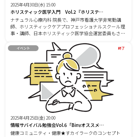
心が“帰りたくなる場所"になるかもしれない ＼ようこ
のスキル向上と、マインドセットを身につけていただく
パー著、青春出版社 他
2025年4月30日(水) 15:00
そ、沖縄ちゃんぷるーEXPOへ！／心をつなぐ魔法の旅
ことが目的となります。 このアブない世界を、仲間と一
ホリスティック医学入門 Vol.2『ホリスティックな健康観とは』
が、いま、始まります✨ ✅5月11日(日)9:00～12:00▼参加
緒に、たのしく、健康に生き抜きたい人は、ぜひご参加
ナチュラル心療内科 院長で、神戸市看護大学非常勤講
登録 https://foex.online/okinawa
ください。
師、ホリスティックケアプロフェッショナルスクール理
事・講師、日本ホリスティック医学協会運営委員もされ
ている竹林直紀さんによる、ホリスティック医学の入門
講座。 ホリスティック医学とは人間をまるごと全体的に
イベント
終了
みる医学で、身体(body)だけでなく心(mind)と魂(spirit)を
も包括し、社会や自然環境との調和の中で生きている全
体的(ホリスティック)な存在として、人々の健康を考え
ていきます。 第2回目となる今回のテーマは『ホリステ
ィックな健康観とは』。 日本ホリスティック医学協会が
提唱しているホリスティック医学の５つの定義の第１番
目 「ホリスティック（全的）な健康観に立脚する」につ
いて、現代西洋医学の考え方とは異なるホリスティック
な医療パラダイムについてお話しいたします。 ☆ホリス
ティック医学の定義☆（日本ホリスティック医学協会）
2025年4月25日(金) 20:00
1. ホリスティック（全的）な健康観に立脚する人間を
情報サバイバル勉強会Vol.6「Binyオススメの情報取得術」
「体・心・気・霊性」等の有機的統合体ととらえ、社
健康コミュニティ・健康★すカイラークのコンセプト
会・自然・宇宙との調和にもとづく包括的、全体的な健