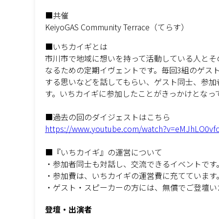
■共催
KeiyoGAS Community Terrace（てらす）
■いちカイギとは
市川市で地域に想いを持って活動している人とそ
なるための定期イヴェントです。毎回3組のゲス
する思いなどを話してもらい、ゲスト同士、参加
す。いちカイギに参加したことがきっかけとなっ
■過去の回のダイジェストはこちら
https://www.youtube.com/watch?v=eMJhLO0vf
■『いちカイギ』の運営について
・参加者同士も対話し、交流できるイベントです
・参加費は、いちカイギの運営費に充てています
・ゲスト・スピーカーの方には、無償でご登壇い
登壇・出演者