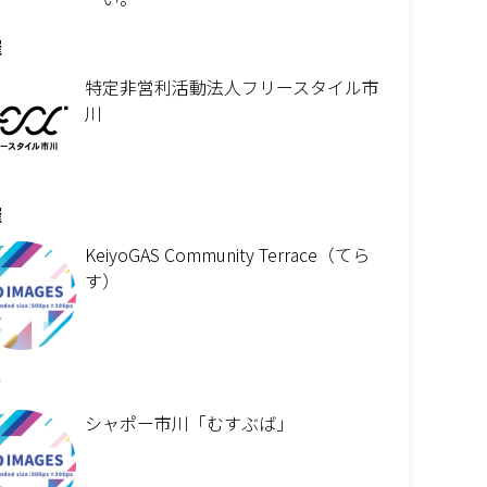
催
特定非営利活動法人フリースタイル市
川
催
KeiyoGAS Community Terrace（てら
す）
力
シャポー市川「むすぶば」