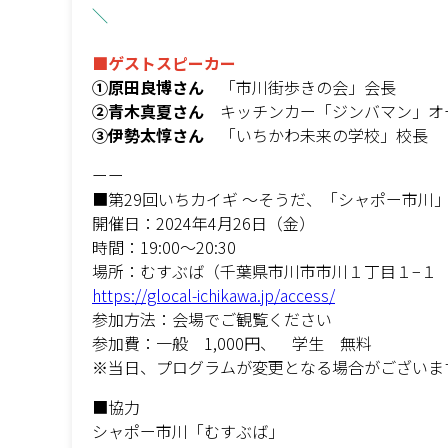
＼
■ゲストスピーカー
①原田良博さん
「市川街歩きの会」会長
②青木真夏さん
キッチンカー「ジンバマン」オ
③伊勢太惇さん
「いちかわ未来の学校」校長
ーー
■第29回いちカイギ ～そうだ、「シャポー市川
開催日：2024年4月26日（金）
時間：19:00～20:30
場所：むすぶば（千葉県市川市市川１丁目１−１
https://glocal-ichikawa.jp/access/
参加方法：会場でご観覧ください
参加費：一般 1,000円、 学生 無料
※当日、プログラムが変更となる場合がございま
■協力
シャポー市川「むすぶば」