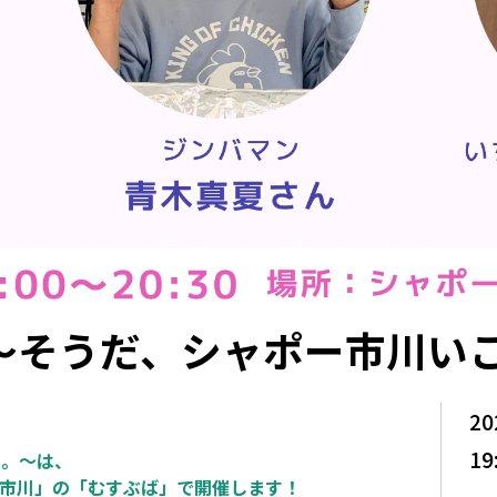
 ～そうだ、シャポー市川い
20
19
う。～は、
ャポー市川」の「むすぶば」で開催します！