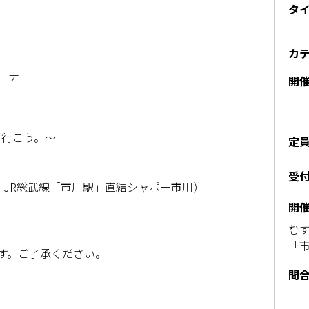
タ
カ
ーナー
開
」行こう。～
定
受
 JR総武線「市川駅」直結シャポー市川）
開
むす
「
す。ご了承ください。
問