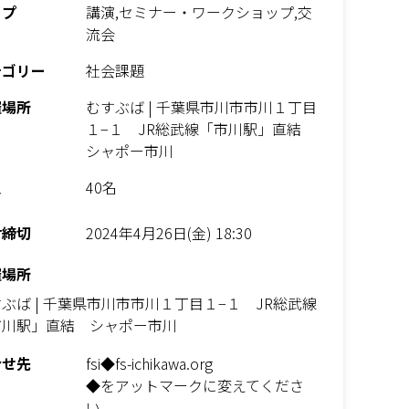
イプ
講演,セミナー・ワークショップ,交
流会
テゴリー
社会課題
催場所
むすぶば | 千葉県市川市市川１丁目
１−１ JR総武線「市川駅」直結
シャポー市川
員
40名
付締切
2024年4月26日(金) 18:30
催場所
ぶば | 千葉県市川市市川１丁目１−１ JR総武線
市川駅」直結 シャポー市川
合せ先
fsi◆fs-ichikawa.org
◆をアットマークに変えてくださ
い。