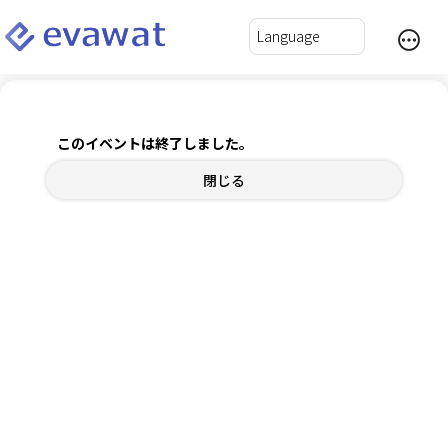
【5/19】先輩に聞く！！「デザイン」で生きる力と
は？
このイベントは終了しました。
閉じる
2024年5月19日(日) 12:00～14:00
チケット
内容確認
ログインして自動入力
*
氏名